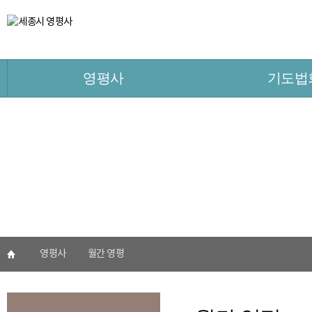
영평사
기도법
영평사
월간 영평