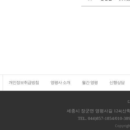
개인정보취급방침
영평사 소개
월간 영평
신행상담
세종시 장군면 영평사길 124(산학
TEL. 044)857-1854/010-38
Copyrigh