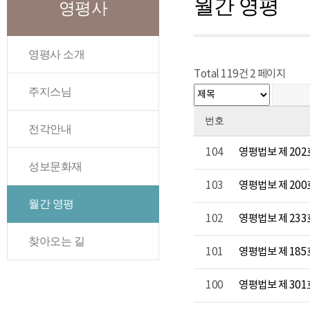
월간 영평
영평사
영평사 소개
Total 119건
2 페이지
주지스님
번호
전각안내
104
영평법보 제 20
성보문화재
103
영평법보 제 20
월간 영평
102
영평법보 제 23
찾아오는 길
101
영평법보 제 18
100
영평법보 제 301