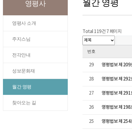
월간 영평
영평사
영평사 소개
Total 119건
7 페이지
주지스님
번호
전각안내
29
영평법보 제 20
성보문화재
28
영평법보 제 292호
월간 영평
27
영평법보 제 291호
찾아오는 길
26
영평법보 제 19
25
영평법보 제 25