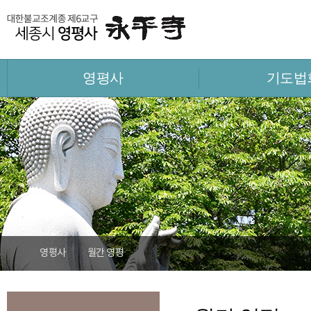
영평사
기도법
영평사
월간 영평