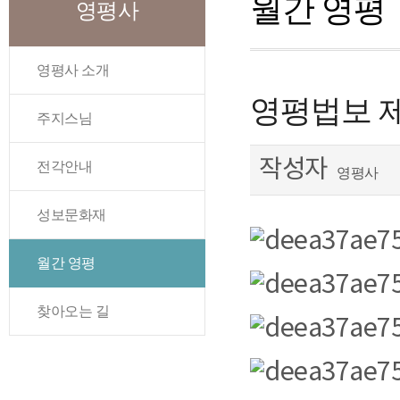
월간 영평
영평사
영평사 소개
영평법보 제 
주지스님
작성자
전각안내
영평사
성보문화재
월간 영평
찾아오는 길