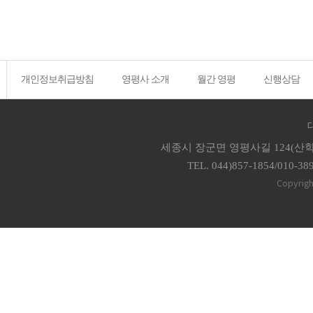
개인정보취급방침
영평사 소개
월간 영평
신행상담
세종시 장군면 영평사길 124(산학
TEL. 044)857-1854/010-38
Copyrigh