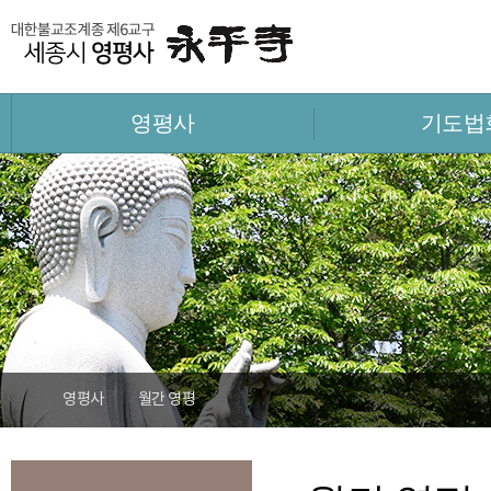
영평사
기도법
영평사
월간 영평