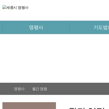
영평사
기도법
영평사
월간 영평