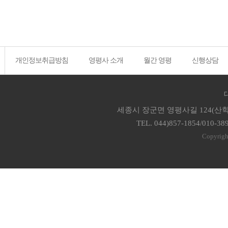
개인정보취급방침
영평사 소개
월간 영평
신행상담
세종시 장군면 영평사길 124(산학
TEL. 044)857-1854/010-38
Copyrigh