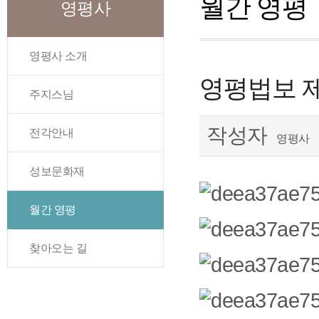
월간 영평
영평사
영평사 소개
영평법보 제 
주지스님
작성자
전각안내
영평사
성보문화재
월간 영평
찾아오는 길