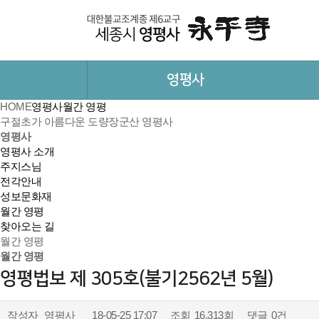
영평사
HOME
영평사
월간 영평
구절초가 아름다운 도량
장군산 영평사
영평사
영평사 소개
주지스님
전각안내
성보문화재
월간 영평
찾아오는 길
월간 영평
월간 영평
영평법보 제 305호(불기2562년 5월)
작성자
영평사
18-05-25 17:07
조회
16,313회
댓글
0건