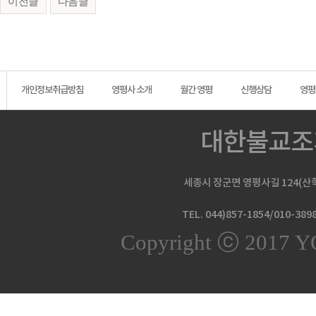
이전글
다음글
개인정보취급방침
영평사 소개
월간 영평
신행상담
영평
대한불교조
세종시 장군면 영평사길 124(산학
TEL. 044)857-1854/010-389
Copyright ⓒ 2017 Y