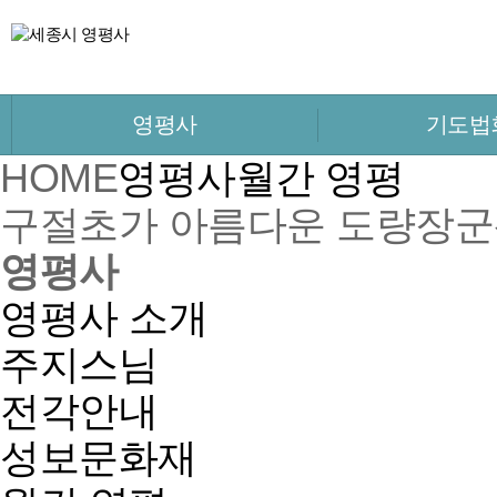
영평사
기도법
HOME
영평사
월간 영평
구절초가 아름다운 도량
장군
영평사
영평사 소개
주지스님
전각안내
성보문화재