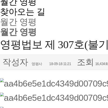
월간 영평
찾아오는 길
월간 영평
월간 영평
영평법보 제 307호(불기2
작성자
조회
영평사
18-09-18 11:21
16,434