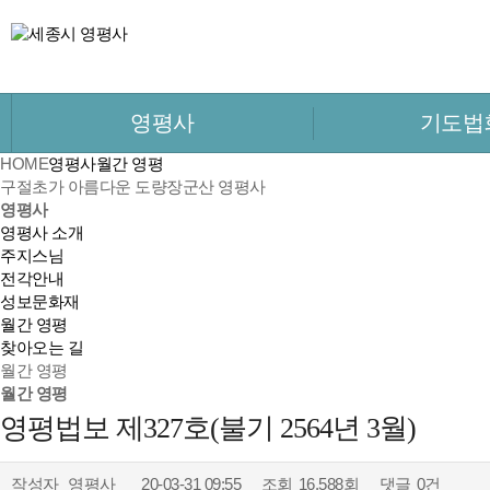
영평사
기도법
HOME
영평사
월간 영평
구절초가 아름다운 도량
장군산 영평사
영평사
영평사 소개
주지스님
전각안내
성보문화재
월간 영평
찾아오는 길
월간 영평
월간 영평
영평법보 제327호(불기 2564년 3월)
작성자
영평사
20-03-31 09:55
조회
16,588회
댓글
0건