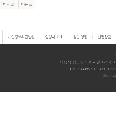
이전글
다음글
개인정보취급방침
영평사 소개
월간 영평
신행상담
세종시 장군면 영평사길 124(산학
TEL. 044)857-1854/010-38
Copyrigh