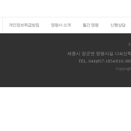
개인정보취급방침
영평사 소개
월간 영평
신행상담
세종시 장군면 영평사길 124(산학
TEL. 044)857-1854/010-38
Copyrigh