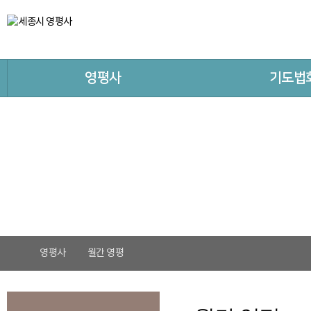
영평사
기도법
영평사
월간 영평