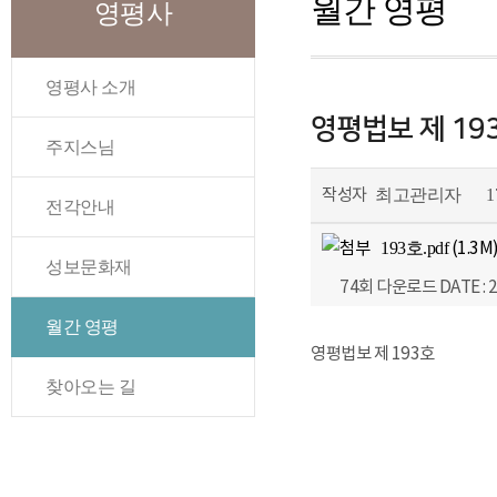
월간 영평
영평사
영평사 소개
영평법보 제 19
주지스님
작성자
최고관리자
1
전각안내
193호.pdf
(1.3M
성보문화재
74회 다운로드
DATE : 
월간 영평
영평법보 제 193호
찾아오는 길