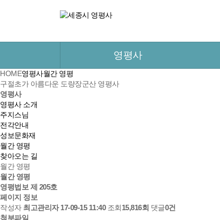
영평사
HOME
영평사
월간 영평
구절초가 아름다운 도량
장군산 영평사
영평사
영평사 소개
주지스님
전각안내
성보문화재
월간 영평
찾아오는 길
월간 영평
월간 영평
영평법보 제 205호
페이지 정보
작성자
최고관리자
17-09-15 11:40
조회
15,816회
댓글
0건
첨부파일