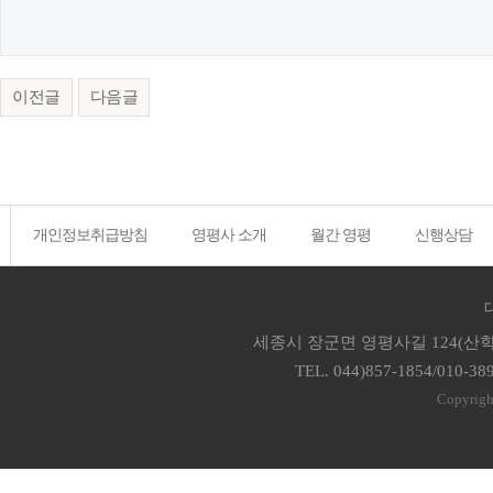
이전글
다음글
개인정보취급방침
영평사 소개
월간 영평
신행상담
세종시 장군면 영평사길 124(산학
TEL. 044)857-1854/010-38
Copyrigh