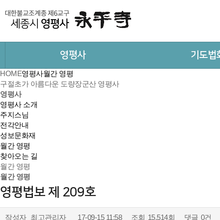
영평사
기도법
HOME
영평사
월간 영평
구절초가 아름다운 도량
장군산 영평사
영평사
영평사 소개
주지스님
전각안내
성보문화재
월간 영평
찾아오는 길
월간 영평
월간 영평
영평법보 제 209호
작성자
최고관리자
17-09-15 11:58
조회
15,514회
댓글
0건