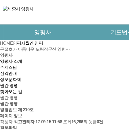
영평사
기도법
HOME
영평사
월간 영평
구절초가 아름다운 도량
장군산 영평사
영평사
영평사 소개
주지스님
전각안내
성보문화재
월간 영평
찾아오는 길
월간 영평
월간 영평
영평법보 제 210호
페이지 정보
작성자
최고관리자
17-09-15 11:58
조회
16,296회
댓글
0건
첨부파일