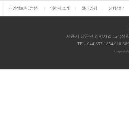
개인정보취급방침
영평사 소개
월간 영평
신행상담
세종시 장군면 영평사길 124(산학
TEL. 044)857-1854/010-38
Copyrigh