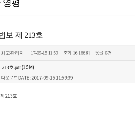
 영평
보 제 213호
최고관리자
17-09-15 11:59
조회
16,166회
댓글
0건
213호.pdf
(1.5M)
회 다운로드
DATE : 2017-09-15 11:59:39
제 213호