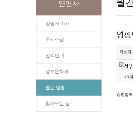
월간
영평사
영평사 소개
영평법
주지스님
작성자
전각안내
성보문화재
75
월간 영평
영평법보 
찾아오는 길