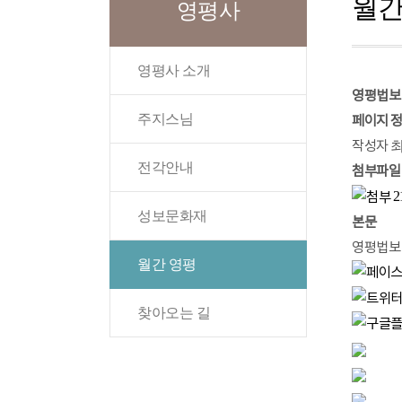
월간
영평사
영평사 소개
영평법보 
주지스님
페이지 
작성자
전각안내
첨부파일
2
성보문화재
본문
영평법보 
월간 영평
찾아오는 길