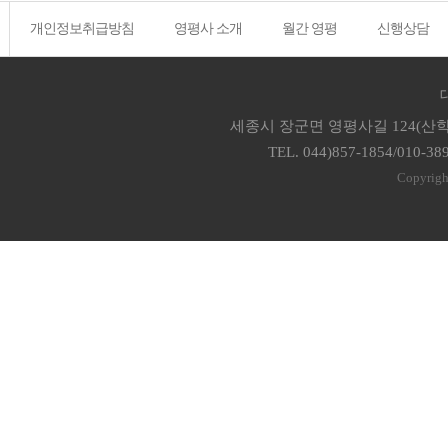
개인정보취급방침
영평사 소개
월간 영평
신행상담
세종시 장군면 영평사길 124(산학
TEL. 044)857-1854/010-38
Copyrigh