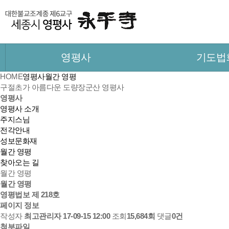
영평사
기도법
HOME
영평사
월간 영평
구절초가 아름다운 도량
장군산 영평사
영평사
영평사 소개
주지스님
전각안내
성보문화재
월간 영평
찾아오는 길
월간 영평
월간 영평
영평법보 제 218호
페이지 정보
작성자
최고관리자
17-09-15 12:00
조회
15,684회
댓글
0건
첨부파일