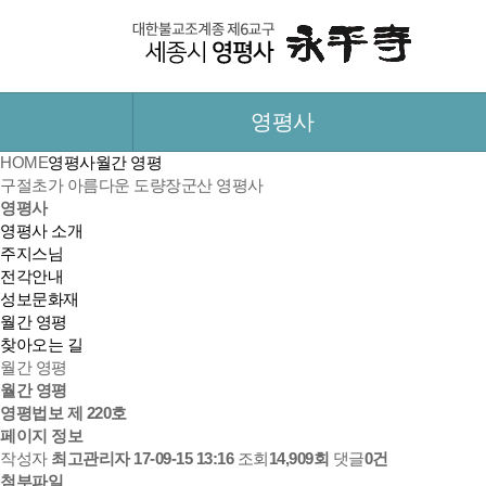
영평사
HOME
영평사
월간 영평
구절초가 아름다운 도량
장군산 영평사
영평사
영평사 소개
주지스님
전각안내
성보문화재
월간 영평
찾아오는 길
월간 영평
월간 영평
영평법보 제 220호
페이지 정보
작성자
최고관리자
17-09-15 13:16
조회
14,909회
댓글
0건
첨부파일