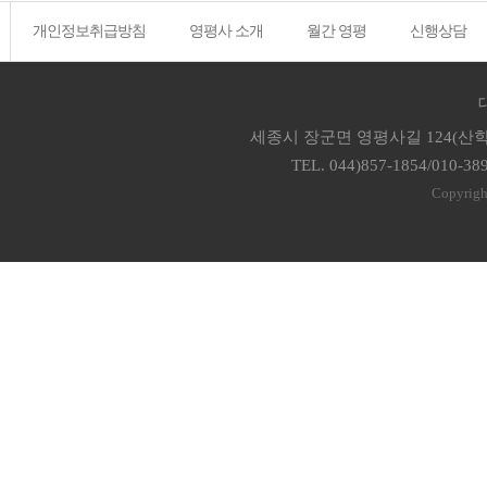
개인정보취급방침
영평사 소개
월간 영평
신행상담
세종시 장군면 영평사길 124(산학
TEL. 044)857-1854/010-38
Copyrigh