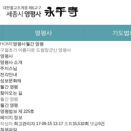
영평사
기도법
HOME
영평사
월간 영평
구절초가 아름다운 도량
장군산 영평사
영평사
영평사 소개
주지스님
전각안내
성보문화재
월간 영평
찾아오는 길
월간 영평
월간 영평
영평법보 제 225호
페이지 정보
작성자
최고관리자
17-09-15 13:17
조회
15,510회
댓글
0건
첨부파일