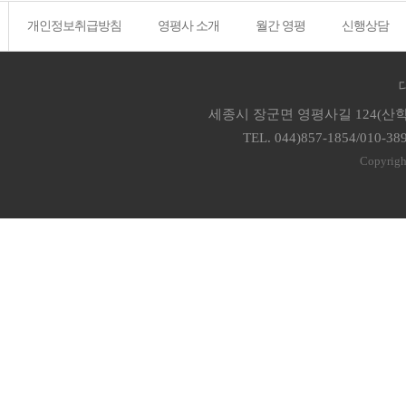
개인정보취급방침
영평사 소개
월간 영평
신행상담
세종시 장군면 영평사길 124(산학
TEL. 044)857-1854/010-38
Copyrigh