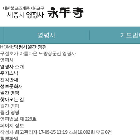
영평사
기도법
HOME
영평사
월간 영평
구절초가 아름다운 도량
장군산 영평사
영평사
영평사 소개
주지스님
전각안내
성보문화재
월간 영평
찾아오는 길
월간 영평
월간 영평
영평법보 제 229호
페이지 정보
작성자
최고관리자
17-09-15 13:19
조회
16,092회
댓글
0건
첨부파일