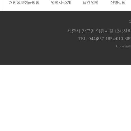
개인정보취급방침
영평사 소개
월간 영평
신행상담
세종시 장군면 영평사길 124(산학
TEL. 044)857-1854/010-38
Copyrigh