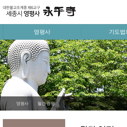
영평사
기도법
영평사
월간 영평