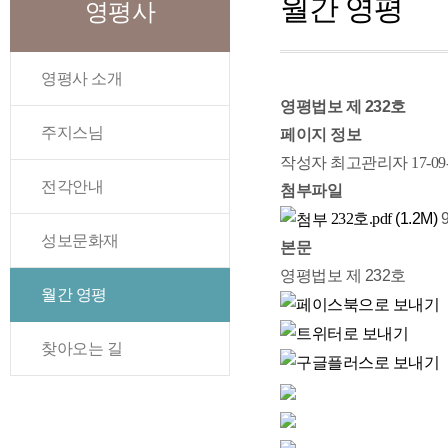
월간 영평
영평사
영평사 소개
영평법보 제 232호
주지스님
페이지 정보
작성자
최고관리자
17-09
전각안내
첨부파일
232호.pdf
(1.2M)
성보문화재
본문
영평법보 제 232호
월간 영평
찾아오는 길