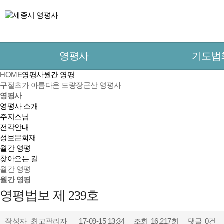
영평사
기도법
HOME
영평사
월간 영평
구절초가 아름다운 도량
장군산 영평사
영평사
영평사 소개
주지스님
전각안내
성보문화재
월간 영평
찾아오는 길
월간 영평
월간 영평
영평법보 제 239호
작성자
최고관리자
17-09-15 13:34
조회
16,217회
댓글
0건