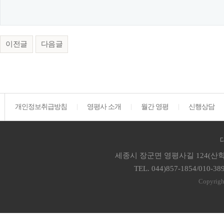
이전글
다음글
개인정보취급방침
영평사 소개
월간 영평
신행상담
세종시 장군면 영평사길 124(산학
TEL. 044)857-1854/010-38
Copyrigh