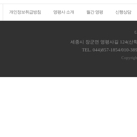
개인정보취급방침
영평사 소개
월간 영평
신행상담
세종시 장군면 영평사길 124(산학
TEL. 044)857-1854/010-38
Copyrigh