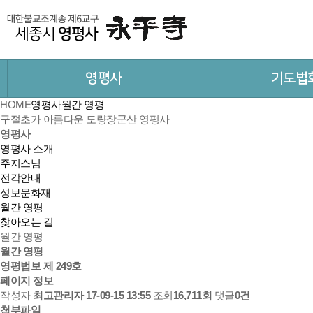
영평사
기도법
HOME
영평사
월간 영평
구절초가 아름다운 도량
장군산 영평사
영평사
영평사 소개
주지스님
전각안내
성보문화재
월간 영평
찾아오는 길
월간 영평
월간 영평
영평법보 제 249호
페이지 정보
작성자
최고관리자
17-09-15 13:55
조회
16,711회
댓글
0건
첨부파일