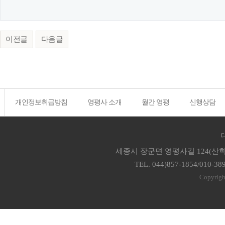
이전글
다음글
개인정보취급방침
영평사 소개
월간 영평
신행상담
세종시 장군면 영평사길 124(산학
TEL. 044)857-1854/010-38
Copyrigh