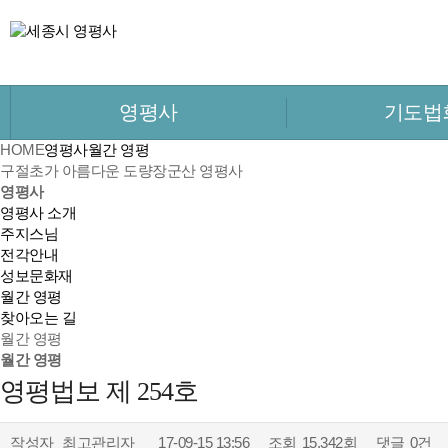
영평사
기도법
HOME
영평사
월간 영평
구절초가 아름다운 도량
장군산 영평사
영평사
영평사 소개
주지스님
전각안내
성보문화재
월간 영평
찾아오는 길
월간 영평
월간 영평
영평법보 제 254호
작성자
최고관리자
17-09-15 13:56
조회
15,342회
댓글
0건