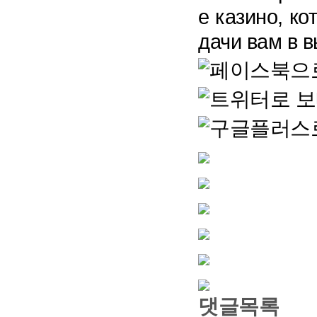
е казино, ко
дачи вам в 
댓글목록