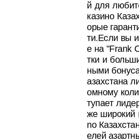
й для любит
казино Каза
орые гарант
ти.Если вы 
е на "Frank 
тки и больши
ными бонуса
азахстана л
омному колич
тупает лиде
же широкий 
no Казахста
елей азартн