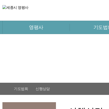
영평사
기도법
기도법회
신행상담