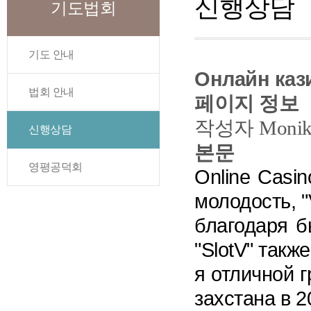
신행상담
기도법회
기도 안내
Онлайн каз
법회 안내
페이지 정보
작성자
Monik
신행상담
본문
영평공덕회
Online Casi
молодость, 
благодаря б
"SlotV" такж
я отличной 
захстана в 