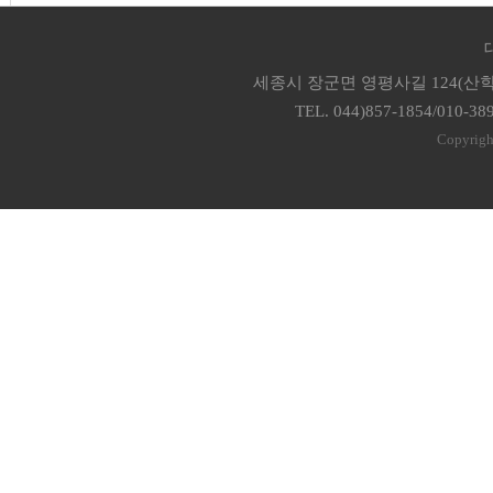
세종시 장군면 영평사길 124(산학
TEL. 044)857-1854/010-38
Copyrigh