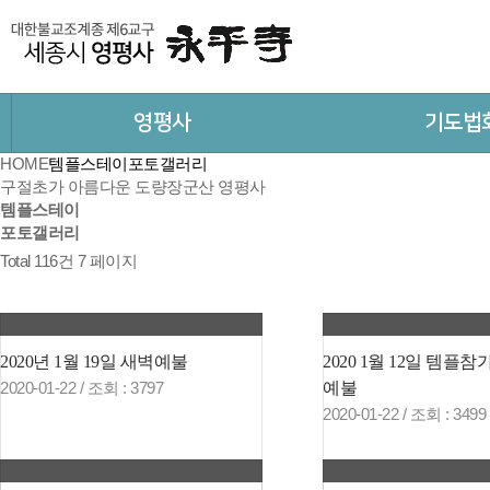
영평사
기도법
HOME
템플스테이
포토갤러리
구절초가 아름다운 도량
장군산 영평사
템플스테이
포토갤러리
Total 116건
7 페이지
2020년 1월 19일 새벽예불
2020 1월 12일 템플
예불
2020-01-22 /
조회
: 3797
2020-01-22 /
조회
: 3499