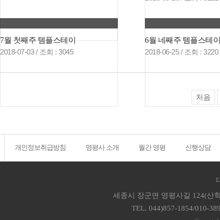
7월 첫째주 템플스테이
6월 네째주 템플스테
2018-07-03 /
조회
: 3045
2018-06-25 /
조회
: 3220
처음
개인정보취급방침
영평사 소개
월간 영평
신행상담
세종시 장군면 영평사길 124(산학
TEL. 044)857-1854/010-38