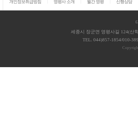
개인정보취급방침
영평사 소개
월간 영평
신행상담
세종시 장군면 영평사길 124(산학
TEL. 044)857-1854/010-38
Copyrigh