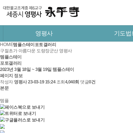
영평사
기도법
HOME
템플스테이
포토갤러리
구절초가 아름다운 도량
장군산 영평사
템플스테이
포토갤러리
2023년 3월 18일 ~ 3월 19일 템플스테이
페이지 정보
작성자
영평사
23-03-19 15:24
조회
4,040회
댓글
0건
본문
템플