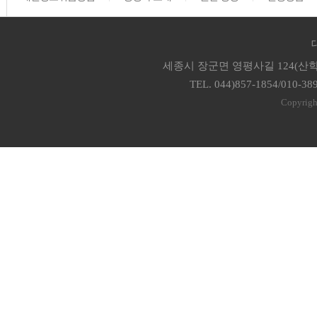
세종시 장군면 영평사길 124(산학
TEL. 044)857-1854/010-38
Copyrigh