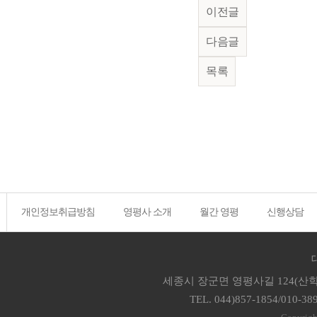
이전글
다음글
목록
개인정보취급방침
영평사 소개
월간 영평
신행상담
세종시 장군면 영평사길 124(산학
TEL. 044)857-1854/010-38