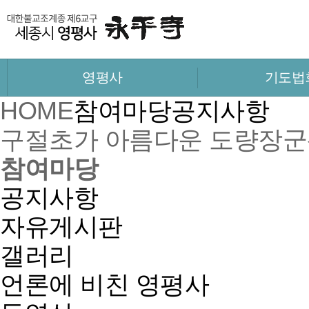
영평사
기도법
HOME
참여마당
공지사항
구절초가 아름다운 도량
장군
참여마당
공지사항
자유게시판
갤러리
언론에 비친 영평사